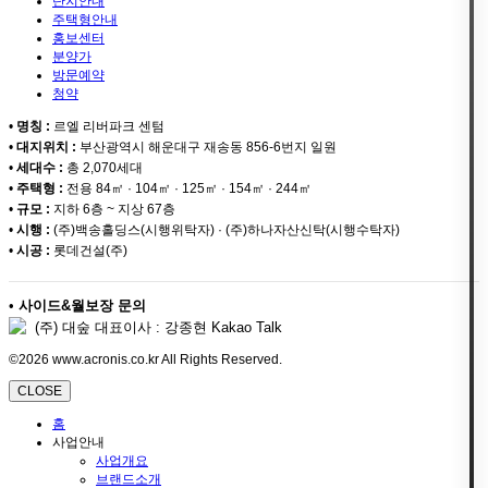
단지안내
주택형안내
홍보센터
분양가
방문예약
청약
•
명칭 :
르엘 리버파크 센텀
•
대지위치 :
부산광역시 해운대구 재송동 856-6번지 일원
•
세대수 :
총 2,070세대
•
주택형 :
전용 84㎡ · 104㎡ · 125㎡ · 154㎡ · 244㎡
•
규모 :
지하 6층 ~ 지상 67층
•
시행 :
(주)백송홀딩스(시행위탁자) · (주)하나자산신탁(시행수탁자)
•
시공 :
롯데건설(주)
•
사이드&월보장 문의
(주) 대숲 대표이사 : 강종현 Kakao Talk
©2026 www.acronis.co.kr All Rights Reserved.
CLOSE
홈
사업안내
사업개요
브랜드소개