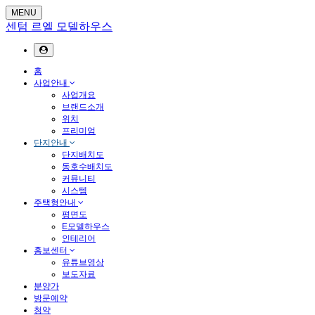
MENU
센텀 르엘 모델하우스
홈
사업안내
사업개요
브랜드소개
위치
프리미엄
단지안내
단지배치도
동호수배치도
커뮤니티
시스템
주택형안내
평면도
E모델하우스
인테리어
홍보센터
유튜브영상
보도자료
분양가
방문예약
청약