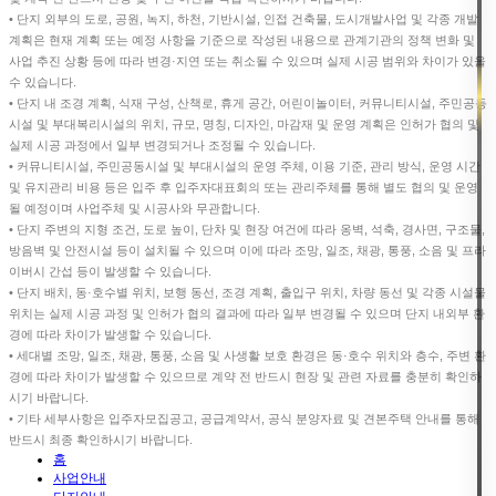
• 단지 외부의 도로, 공원, 녹지, 하천, 기반시설, 인접 건축물, 도시개발사업 및 각종 개발
계획은 현재 계획 또는 예정 사항을 기준으로 작성된 내용으로 관계기관의 정책 변화 및
사업 추진 상황 등에 따라 변경·지연 또는 취소될 수 있으며 실제 시공 범위와 차이가 있을
수 있습니다.
• 단지 내 조경 계획, 식재 구성, 산책로, 휴게 공간, 어린이놀이터, 커뮤니티시설, 주민공동
시설 및 부대복리시설의 위치, 규모, 명칭, 디자인, 마감재 및 운영 계획은 인허가 협의 및
실제 시공 과정에서 일부 변경되거나 조정될 수 있습니다.
• 커뮤니티시설, 주민공동시설 및 부대시설의 운영 주체, 이용 기준, 관리 방식, 운영 시간
및 유지관리 비용 등은 입주 후 입주자대표회의 또는 관리주체를 통해 별도 협의 및 운영
될 예정이며 사업주체 및 시공사와 무관합니다.
• 단지 주변의 지형 조건, 도로 높이, 단차 및 현장 여건에 따라 옹벽, 석축, 경사면, 구조물,
방음벽 및 안전시설 등이 설치될 수 있으며 이에 따라 조망, 일조, 채광, 통풍, 소음 및 프라
이버시 간섭 등이 발생할 수 있습니다.
• 단지 배치, 동·호수별 위치, 보행 동선, 조경 계획, 출입구 위치, 차량 동선 및 각종 시설물
위치는 실제 시공 과정 및 인허가 협의 결과에 따라 일부 변경될 수 있으며 단지 내외부 환
경에 따라 차이가 발생할 수 있습니다.
• 세대별 조망, 일조, 채광, 통풍, 소음 및 사생활 보호 환경은 동·호수 위치와 층수, 주변 환
경에 따라 차이가 발생할 수 있으므로 계약 전 반드시 현장 및 관련 자료를 충분히 확인하
시기 바랍니다.
• 기타 세부사항은 입주자모집공고, 공급계약서, 공식 분양자료 및 견본주택 안내를 통해
반드시 최종 확인하시기 바랍니다.
홈
사업안내