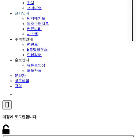
위치
프리미엄
단지안내
단지배치도
동호수배치도
커뮤니티
시스템
주택형안내
평면도
E모델하우스
인테리어
홍보센터
유튜브영상
보도자료
분양가
방문예약
청약
계정에 로그인합니다