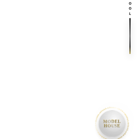
SCROOL
• MODEL HOUSE GRAND OPEN • MODEL HOUSE GRAND OPEN • MODEL HOUSE GRAND OPEN •
MODEL
HOUSE
이**
님이
방문예약
을 완료했습니다
· 1분 전