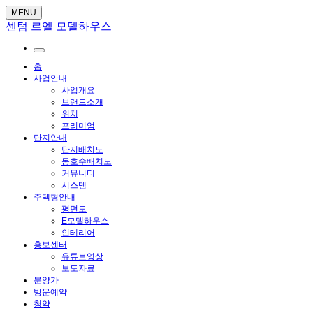
MENU
센텀 르엘 모델하우스
홈
사업안내
사업개요
브랜드소개
위치
프리미엄
단지안내
단지배치도
동호수배치도
커뮤니티
시스템
주택형안내
평면도
E모델하우스
인테리어
홍보센터
유튜브영상
보도자료
분양가
방문예약
청약