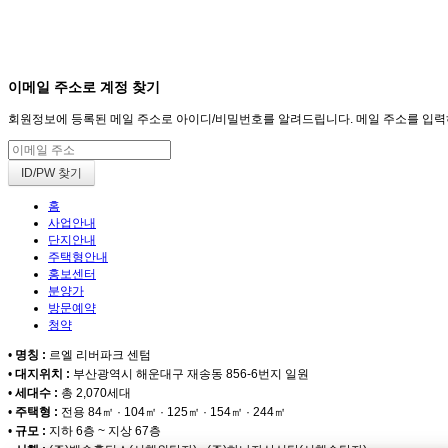
회원
HOME
이메일 주소로 계정 찾기
회원정보에 등록된 메일 주소로 아이디/비밀번호를 알려드립니다. 메일 주소를 입력하고 
홈
사업안내
단지안내
주택형안내
홍보센터
분양가
방문예약
청약
•
명칭 :
르엘 리버파크 센텀
•
대지위치 :
부산광역시 해운대구 재송동 856-6번지 일원
•
세대수 :
총 2,070세대
•
주택형 :
전용 84㎡ · 104㎡ · 125㎡ · 154㎡ · 244㎡
•
규모 :
지하 6층 ~ 지상 67층