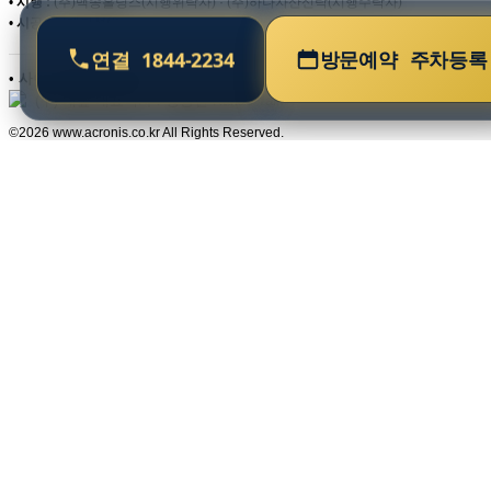
•
시행 :
(주)백송홀딩스(시행위탁자) · (주)하나자산신탁(시행수탁자)
•
시공 :
롯데건설(주)
연결
1844-2234
방문예약
주차등록
•
사이드&월보장 문의
(주) 대숲 대표이사 : 강종현 Kakao Talk
©2026 www.acronis.co.kr All Rights Reserved.
CLOSE
홈
사업안내
사업개요
브랜드소개
위치
프리미엄
단지안내
단지배치도
동호수배치도
커뮤니티
시스템
주택형안내
평면도
E모델하우스
인테리어
홍보센터